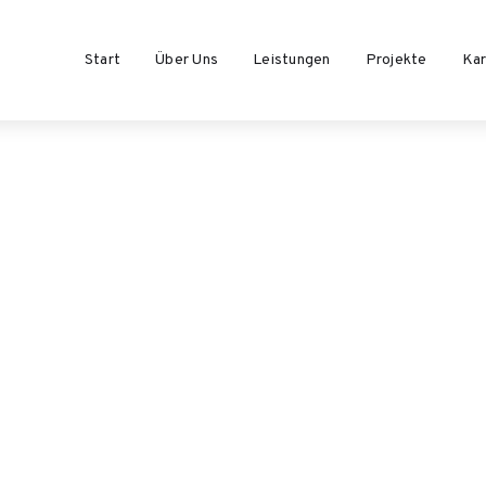
Start
Über Uns
Leistungen
Projekte
Kar
GF
00 m²