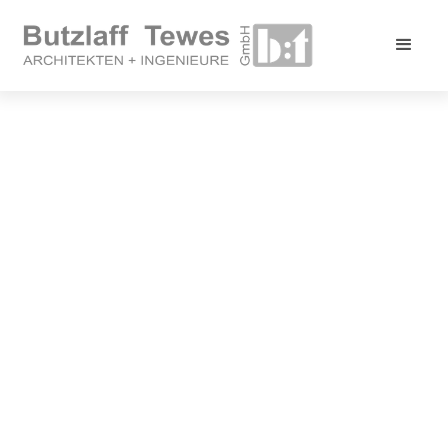
Nindorf
Neubau eines Abfüllhauses für
Quellwasser
Fertigstellung
Bauherr
2017
Hohenweststedter
Werkstatt
LPH
BGF
1-9
400