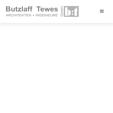
Norderstedt
Neubau einer Grundschul-Mensa in
Norderstedt
Fertigstellung
Bauherr
2013
Stadt Norderstedt
LPH
BGF
1-9
750 m²